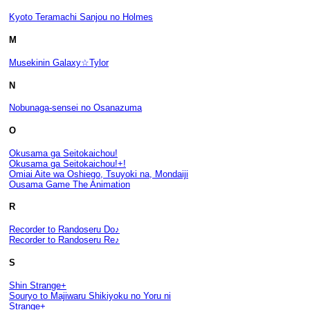
Kyoto Teramachi Sanjou no Holmes
M
Musekinin Galaxy☆Tylor
N
Nobunaga-sensei no Osanazuma
O
Okusama ga Seitokaichou!
Okusama ga Seitokaichou!+!
Omiai Aite wa Oshiego, Tsuyoki na, Mondaiji
Ousama Game The Animation
R
Recorder to Randoseru Do♪
Recorder to Randoseru Re♪
S
Shin Strange+
Souryo to Majiwaru Shikiyoku no Yoru ni
Strange+