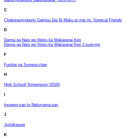
C
Choboraunyopomi Gekijou Dai Ni Maku ai mai mi: Surgical Friends
D
Danna ga Nani wo Itteiru ka Wakaranai Ken
Danna ga Nani wo Itteiru ka Wakaranai Ken 2-sure-me
F
Fushigi na Somera-chan
H
High School! Kimengumi (2026)
I
Inugami-san to Nekoyama-san
J
Joshikausei
K