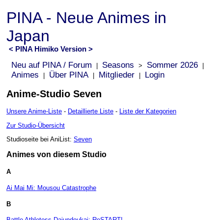
PINA - Neue Animes in
Japan
< PINA Himiko Version >
Neu auf PINA / Forum
Seasons
Sommer 2026
|
>
|
Animes
Über PINA
Mitglieder
Login
|
|
|
Anime-Studio Seven
Unsere Anime-Liste
-
Detaillierte Liste
-
Liste der Kategorien
Zur Studio-Übersicht
Studioseite bei AniList:
Seven
Animes von diesem Studio
A
Ai Mai Mi: Mousou Catastrophe
B
Battle Athletess Daiundoukai: ReSTART!