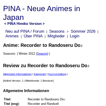
PINA - Neue Animes in
Japan
< PINA Himiko Version >
Neu auf PINA / Forum
Seasons
Sommer 2026
|
>
|
Animes
Über PINA
Mitglieder
Login
|
|
|
Anime: Recorder to Randoseru Do♪
Seasons: | Winter 2012 (
Season
) |
Review zu Recorder to Randoseru Do♪
Allgemeine Informationen
|
Kategorien
|
Kurzvorstellung
|
[Artikel-Version: 1 | Mitwirkende: 1 Benutzer]
Allgemeine Informationen
Titel:
Recorder to Randoseru Do♪
Titel (eng):
Recorder and Randsell