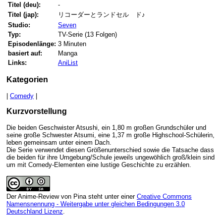
Titel (deu):
-
Titel (jap):
リコーダーとランドセル ド♪
Studio:
Seven
Typ:
TV-Serie (13 Folgen)
Episodenlänge:
3 Minuten
basiert auf:
Manga
Links:
AniList
Kategorien
|
Comedy
|
Kurzvorstellung
Die beiden Geschwister Atsushi, ein 1,80 m großen Grundschüler und
seine große Schwester Atsumi, eine 1,37 m große Highschool-Schülerin,
leben gemeinsam unter einem Dach.
Die Serie verwendet diesen Größenunterschied sowie die Tatsache dass
die beiden für ihre Umgebung/Schule jeweils ungewöhlich groß/klein sind
um mit Comedy-Elementen eine lustige Geschichte zu erzählen.
Der Anime-Review
von
Pina
steht unter einer
Creative Commons
Namensnennung - Weitergabe unter gleichen Bedingungen 3.0
Deutschland Lizenz
.