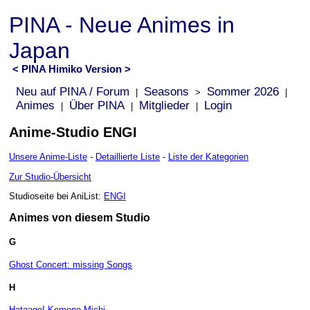
PINA - Neue Animes in
Japan
< PINA Himiko Version >
Neu auf PINA / Forum
Seasons
Sommer 2026
|
>
|
Animes
Über PINA
Mitglieder
Login
|
|
|
Anime-Studio ENGI
Unsere Anime-Liste
-
Detaillierte Liste
-
Liste der Kategorien
Zur Studio-Übersicht
Studioseite bei AniList:
ENGI
Animes von diesem Studio
G
Ghost Concert: missing Songs
H
Hataage! Kemono Michi