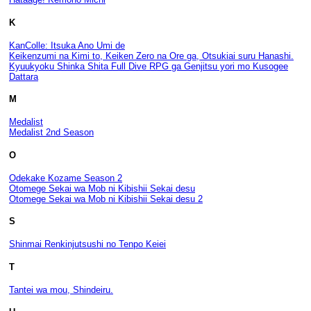
K
KanColle: Itsuka Ano Umi de
Keikenzumi na Kimi to, Keiken Zero na Ore ga, Otsukiai suru Hanashi.
Kyuukyoku Shinka Shita Full Dive RPG ga Genjitsu yori mo Kusogee
Dattara
M
Medalist
Medalist 2nd Season
O
Odekake Kozame Season 2
Otomege Sekai wa Mob ni Kibishii Sekai desu
Otomege Sekai wa Mob ni Kibishii Sekai desu 2
S
Shinmai Renkinjutsushi no Tenpo Keiei
T
Tantei wa mou, Shindeiru.