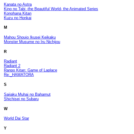
Kanata no Astra
Kino no Tabi -the Beautiful World- the Animated Series
Konohana Kitan
Kuzu no Honkai
M
Mahou Shoujo Ikusei Keikaku
Monster Musume no Iru Nichijou
R
Radiant
Radiant 2
Ranpo Kitan: Game of Laplace
Re:_HAMATORA
S
Saijaku Muhai no Bahamut
Shichisei no Subaru
W
World Dai Star
Y