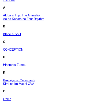
A
Akiba' s Trip: The Animation
Ao no Kanata no Four Rhythm
B
Blade & Soul
C
CONCEPTION
H
Hinomaru-Zumou
K
Kakuriyo no Yadomeshi
Kimi no Iru Machi OVA
O
Ozma