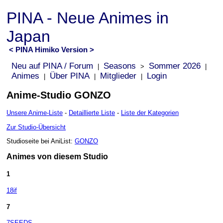
PINA - Neue Animes in
Japan
< PINA Himiko Version >
Neu auf PINA / Forum
Seasons
Sommer 2026
|
>
|
Animes
Über PINA
Mitglieder
Login
|
|
|
Anime-Studio GONZO
Unsere Anime-Liste
-
Detaillierte Liste
-
Liste der Kategorien
Zur Studio-Übersicht
Studioseite bei AniList:
GONZO
Animes von diesem Studio
1
18if
7
7SEEDS