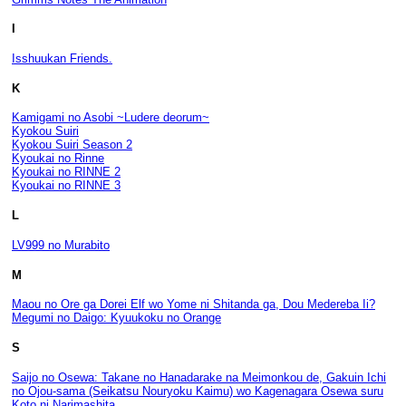
I
Isshuukan Friends.
K
Kamigami no Asobi ~Ludere deorum~
Kyokou Suiri
Kyokou Suiri Season 2
Kyoukai no Rinne
Kyoukai no RINNE 2
Kyoukai no RINNE 3
L
LV999 no Murabito
M
Maou no Ore ga Dorei Elf wo Yome ni Shitanda ga, Dou Medereba Ii?
Megumi no Daigo: Kyuukoku no Orange
S
Saijo no Osewa: Takane no Hanadarake na Meimonkou de, Gakuin Ichi
no Ojou-sama (Seikatsu Nouryoku Kaimu) wo Kagenagara Osewa suru
Koto ni Narimashita