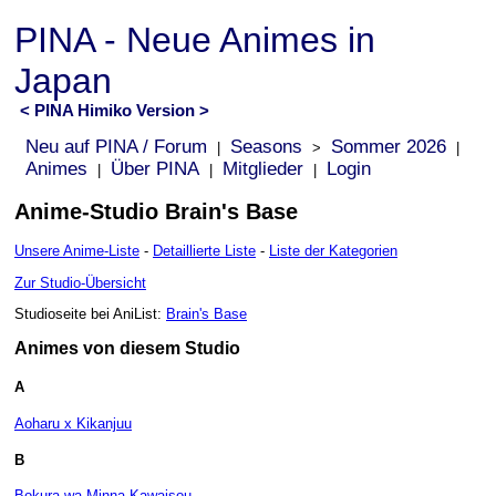
PINA - Neue Animes in
Japan
< PINA Himiko Version >
Neu auf PINA / Forum
Seasons
Sommer 2026
|
>
|
Animes
Über PINA
Mitglieder
Login
|
|
|
Anime-Studio Brain's Base
Unsere Anime-Liste
-
Detaillierte Liste
-
Liste der Kategorien
Zur Studio-Übersicht
Studioseite bei AniList:
Brain's Base
Animes von diesem Studio
A
Aoharu x Kikanjuu
B
Bokura wa Minna Kawaisou