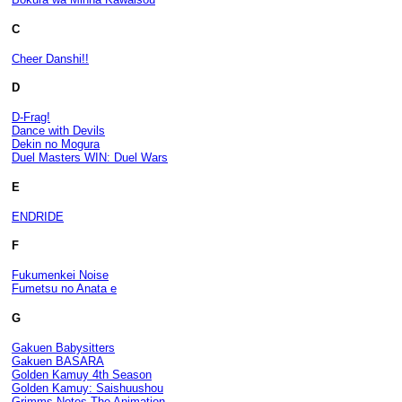
C
Cheer Danshi!!
D
D-Frag!
Dance with Devils
Dekin no Mogura
Duel Masters WIN: Duel Wars
E
ENDRIDE
F
Fukumenkei Noise
Fumetsu no Anata e
G
Gakuen Babysitters
Gakuen BASARA
Golden Kamuy 4th Season
Golden Kamuy: Saishuushou
Grimms Notes The Animation