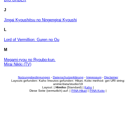
J
Jingai Kyoushitsu no Ningengirai Kyoushi
L
Lord of Vermillion: Guren no Ou
M
Megami-ryou no Ryoubo-kun.
Mirai Nikki (TV)
Nutzungsbedingungen
-
Datenschutzerklärung
-
Impressum
-
Disclaimer
Layouts gefunden: Kaho Imoutos gefunden: Hikari, Koito method: get URI string:
anime/data/studio/19
Layout: |
Himiko
(Standard) |
Kaho
|
Diese Seite (vermutlich) auf: |
PINA Hikari
|
PINA Koito
|