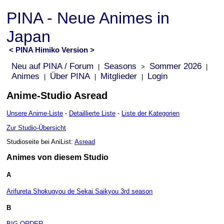
PINA - Neue Animes in
Japan
< PINA Himiko Version >
Neu auf PINA / Forum
Seasons
Sommer 2026
|
>
|
Animes
Über PINA
Mitglieder
Login
|
|
|
Anime-Studio Asread
Unsere Anime-Liste
-
Detaillierte Liste
-
Liste der Kategorien
Zur Studio-Übersicht
Studioseite bei AniList:
Asread
Animes von diesem Studio
A
Arifureta Shokugyou de Sekai Saikyou 3rd season
B
BIG ORDER