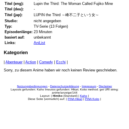
Titel (eng):
Lupin the Third: The Woman Called Fujiko Mine
Titel (deu):
-
Titel (jap):
LUPIN the Third ～峰不二子という女～
Studio:
nicht angegeben
Typ:
TV-Serie (13 Folgen)
Episodenlänge:
23 Minuten
basiert auf:
unbekannt
Links:
AniList
Kategorien
|
Abenteuer
|
Action
|
Comedy
|
Ecchi
|
Sorry, zu diesem Anime haben wir noch keinen Review geschrieben.
Nutzungsbedingungen
-
Datenschutzerklärung
-
Impressum
-
Disclaimer
Layouts gefunden: Kaho Imoutos gefunden: Hikari, Koito method: get URI string:
anime/anzeige/144
Layout: |
Himiko
(Standard) |
Kaho
|
Diese Seite (vermutlich) auf: |
PINA Hikari
|
PINA Koito
|