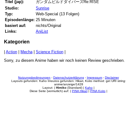
Titel (jap):
ガンダムビルドダイバーズRe:RISE
Studio:
Sunrise
Typ:
Web-Special (13 Folgen)
Episodenlänge:
25 Minuten
basiert auf:
nichts/Original
Links:
AniList
Kategorien
|
Action
|
Mecha
|
Science Fiction
|
Sorry, zu diesem Anime haben wir noch keinen Review geschrieben.
Nutzungsbedingungen
-
Datenschutzerklärung
-
Impressum
-
Disclaimer
Layouts gefunden: Kaho Imoutos gefunden: Hikari, Koito method: get URI string:
anime/anzeige/1428
Layout: |
Himiko
(Standard) |
Kaho
|
Diese Seite (vermutlich) auf: |
PINA Hikari
|
PINA Koito
|