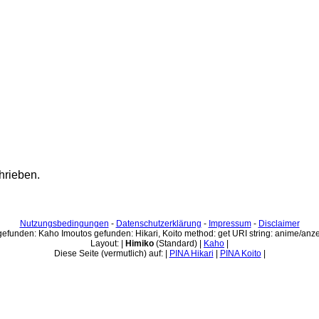
hrieben.
Nutzungsbedingungen
-
Datenschutzerklärung
-
Impressum
-
Disclaimer
gefunden: Kaho Imoutos gefunden: Hikari, Koito method: get URI string: anime/anz
Layout: |
Himiko
(Standard) |
Kaho
|
Diese Seite (vermutlich) auf: |
PINA Hikari
|
PINA Koito
|