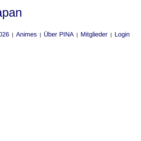
apan
026
Animes
Über PINA
Mitglieder
Login
|
|
|
|