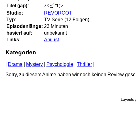
Titel (jap):
バビロン
Studio:
REVOROOT
Typ:
TV-Serie (12 Folgen)
Episodenlänge:
23 Minuten
basiert auf:
unbekannt
Links:
AniList
Kategorien
|
Drama
|
Mystery
|
Psychologie
|
Thriller
|
Sorry, zu diesem Anime haben wir noch keinen Review gesc
Layouts 