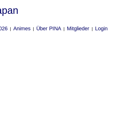
apan
026
Animes
Über PINA
Mitglieder
Login
|
|
|
|