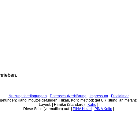
hrieben.
Nutzungsbedingungen
-
Datenschutzerklärung
-
Impressum
-
Disclaimer
gefunden: Kaho Imoutos gefunden: Hikari, Koito method: get URI string: anime/an
Layout: |
Himiko
(Standard) |
Kaho
|
Diese Seite (vermutlich) auf: |
PINA Hikari
|
PINA Koito
|