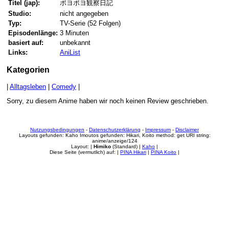
Titel (jap):
ポヨポヨ観察日記
Studio:
nicht angegeben
Typ:
TV-Serie (52 Folgen)
Episodenlänge:
3 Minuten
basiert auf:
unbekannt
Links:
AniList
Kategorien
|
Alltagsleben
|
Comedy
|
Sorry, zu diesem Anime haben wir noch keinen Review geschrieben.
Nutzungsbedingungen
-
Datenschutzerklärung
-
Impressum
-
Disclaimer
Layouts gefunden: Kaho Imoutos gefunden: Hikari, Koito method: get URI string:
anime/anzeige/124
Layout: |
Himiko
(Standard) |
Kaho
|
Diese Seite (vermutlich) auf: |
PINA Hikari
|
PINA Koito
|