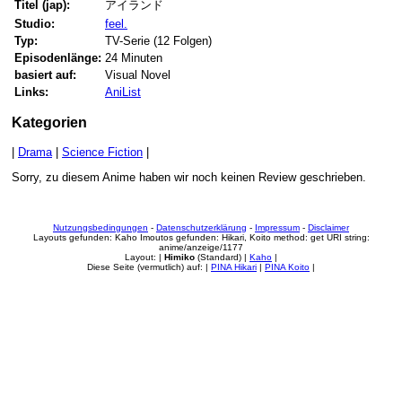
Titel (jap):
アイランド
Studio:
feel.
Typ:
TV-Serie (12 Folgen)
Episodenlänge:
24 Minuten
basiert auf:
Visual Novel
Links:
AniList
Kategorien
|
Drama
|
Science Fiction
|
Sorry, zu diesem Anime haben wir noch keinen Review geschrieben.
Nutzungsbedingungen
-
Datenschutzerklärung
-
Impressum
-
Disclaimer
Layouts gefunden: Kaho Imoutos gefunden: Hikari, Koito method: get URI string:
anime/anzeige/1177
Layout: |
Himiko
(Standard) |
Kaho
|
Diese Seite (vermutlich) auf: |
PINA Hikari
|
PINA Koito
|